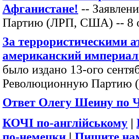
Афганистане!
-- Заявлен
Партию (ЛРП, США) -- 8 
За террористическими а
американский империал
было издано 13-ого сентяб
Революционную Партию 
Ответ Олегу Шеину по 
КОЧІ по-англійському
|
по-немецки
|
Пишите на