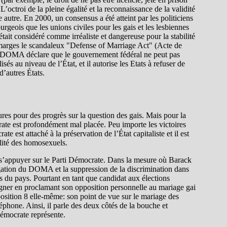
L’octroi de la pleine égalité et la reconnaissance de la validité
 autre. En 2000, un consensus a été atteint par les politiciens
urgeois que les unions civiles pour les gais et les lesbiennes
était considéré comme irréaliste et dangereuse pour la stabilité
s marges le scandaleux "Defense of Marriage Act" (Acte de
Le DOMA déclare que le gouvernement fédéral ne peut pas
s au niveau de l’État, et il autorise les Etats à refuser de
’autres États.
tures pour des progrès sur la question des gais. Mais pour la
rate est profondément mal placée. Peu importe les victoires
te est attaché à la préservation de l’État capitaliste et il est
lité des homosexuels.
e s’appuyer sur le Parti Démocrate. Dans la mesure où Barack
ogation du DOMA et la suppression de la discrimination dans
es du pays. Pourtant en tant que candidat aux élections
agner en proclamant son opposition personnelle au mariage gai
oposition 8 elle-même: son point de vue sur le mariage des
éphone. Ainsi, il parle des deux côtés de la bouche et
 Démocrate représente.