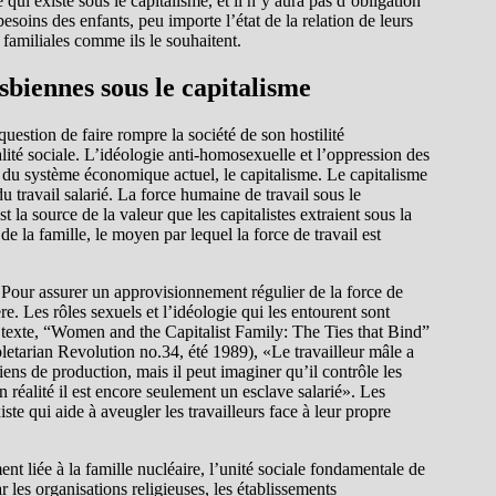
i existe sous le capitalisme, et il n’y aura pas d’obligation
soins des enfants, peu importe l’état de la relation de leurs
s familiales comme ils le souhaitent.
esbiennes sous le capitalisme
estion de faire rompre la société de son hostilité
éalité sociale. L’idéologie anti-homosexuelle et l’oppression des
s du système économique actuel, le capitalisme. Le capitalisme
du travail salarié. La force humaine de travail sous le
 la source de la valeur que les capitalistes extraient sous la
de la famille, le moyen par lequel la force de travail est
. Pour assurer un approvisionnement régulier de la force de
re. Les rôles sexuels et l’idéologie qui les entourent sont
texte, “Women and the Capitalist Family: The Ties that Bind”
roletarian Revolution no.34, été 1989), «Le travailleur mâle a
biens de production, mais il peut imaginer qu’il contrôle les
n réalité il est encore seulement un esclave salarié». Les
te qui aide à aveugler les travailleurs face à leur propre
ent liée à la famille nucléaire, l’unité sociale fondamentale de
r les organisations religieuses, les établissements