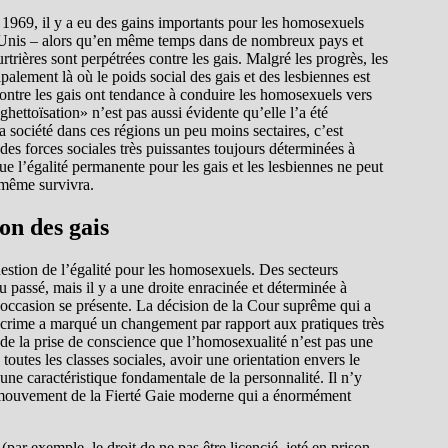
 1969, il y a eu des gains importants pour les homosexuels
ts-Unis – alors qu’en même temps dans de nombreux pays et
trières sont perpétrées contre les gais. Malgré les progrès, les
ipalement là où le poids social des gais et des lesbiennes est
 contre les gais ont tendance à conduire les homosexuels vers
ghettoïsation» n’est pas aussi évidente qu’elle l’a été
la société dans ces régions un peu moins sectaires, c’est
 des forces sociales très puissantes toujours déterminées à
 que l’égalité permanente pour les gais et les lesbiennes ne peut
i-même survivra.
ion des gais
uestion de l’égalité pour les homosexuels. Des secteurs
u passé, mais il y a une droite enracinée et déterminée à
l’occasion se présente. La décision de la Cour suprême qui a
un crime a marqué un changement par rapport aux pratiques très
n de la prise de conscience que l’homosexualité n’est pas une
outes les classes sociales, avoir une orientation envers le
ne caractéristique fondamentale de la personnalité. Il n’y
le mouvement de la Fierté Gaie moderne qui a énormément
(par exemple, le droit de ne pas être licencié, jeté en prison