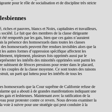
geante pour le rôle de socialisation et de discipline très stricte
 lesbiennes
riches et pauvres, blancs et Noirs, capitalistes et travailleurs,
a société. Le fait que des membres de la classe dirigeante
 été remportés par les gais, bien que ces gains n’auraient
ais la présence des homosexuels dans toutes les classes
on des homosexuels peuvent être rendues invisibles alors que la
t les autres formes d’oppression spécifique affectent les
lement, triplement, plusieurs fois opprimés aussi par le
représenter les intérêts des minorités opprimées sont parmi les
 subissent de féroces pressions pour rester dans le placard,
ue les couples de la classe moyenne. Ce sont toutes des raisons
uit, un parti qui luttera pour les intérêts de tous les
s des homosexuels que la Cour suprême de Californie refuse de
alarme qui a abouti à de grandes manifestations indiquant une
s gais et lesbiennes. Maintenant avec la ratification de la
uveau pour protester contre ce revers. Nous devons examiner la
 la voie à suivre pour une stratégie qui peut conduire à la