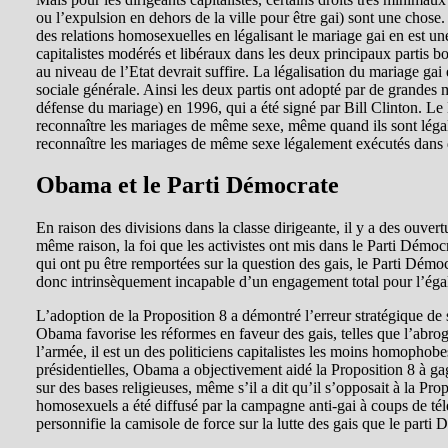
ou l’expulsion en dehors de la ville pour être gai) sont une chose. 
des relations homosexuelles en légalisant le mariage gai en est une
capitalistes modérés et libéraux dans les deux principaux partis bo
au niveau de l’Etat devrait suffire. La légalisation du mariage gai 
sociale générale. Ainsi les deux partis ont adopté par de grande
défense du mariage) en 1996, qui a été signé par Bill Clinton. 
reconnaître les mariages de même sexe, même quand ils sont légalisé
reconnaître les mariages de même sexe légalement exécutés dans d
Obama et le Parti Démocrate
En raison des divisions dans la classe dirigeante, il y a des ouver
même raison, la foi que les activistes ont mis dans le Parti Démoc
qui ont pu être remportées sur la question des gais, le Parti Démocra
donc intrinsèquement incapable d’un engagement total pour l’éga
L’adoption de la Proposition 8 a démontré l’erreur stratégique d
Obama favorise les réformes en faveur des gais, telles que l’abr
l’armée, il est un des politiciens capitalistes les moins homophob
présidentielles, Obama a objectivement aidé la Proposition 8 à g
sur des bases religieuses, même s’il a dit qu’il s’opposait à la Pr
homosexuels a été diffusé par la campagne anti-gai à coups de tél
personnifie la camisole de force sur la lutte des gais que le parti