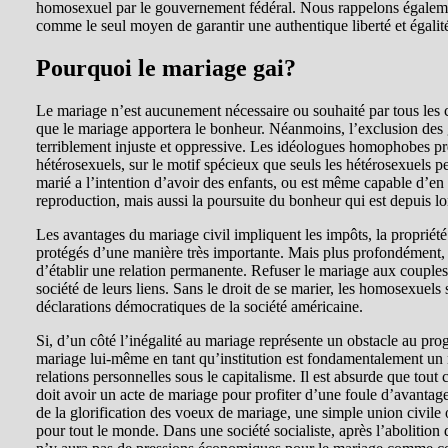
homosexuel par le gouvernement fédéral. Nous rappelons égalemen
comme le seul moyen de garantir une authentique liberté et égalité 
Pourquoi le mariage gai?
Le mariage n’est aucunement nécessaire ou souhaité par tous les c
que le mariage apportera le bonheur. Néanmoins, l’exclusion des ga
terriblement injuste et oppressive. Les idéologues homophobes pr
hétérosexuels, sur le motif spécieux que seuls les hétérosexuels
marié a l’intention d’avoir des enfants, ou est même capable d’en
reproduction, mais aussi la poursuite du bonheur qui est depuis lo
Les avantages du mariage civil impliquent les impôts, la propriété e
protégés d’une manière très importante. Mais plus profondément, l
d’établir une relation permanente. Refuser le mariage aux couples 
société de leurs liens. Sans le droit de se marier, les homosexuels s
déclarations démocratiques de la société américaine.
Si, d’un côté l’inégalité au mariage représente un obstacle au pr
mariage lui-même en tant qu’institution est fondamentalement un
relations personnelles sous le capitalisme. Il est absurde que tou
doit avoir un acte de mariage pour profiter d’une foule d’avantages 
de la glorification des voeux de mariage, une simple union civile o
pour tout le monde. Dans une société socialiste, après l’abolitio