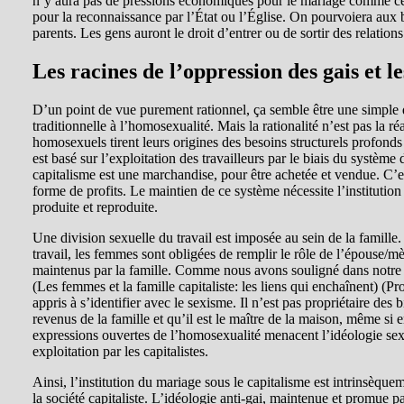
n’y aura pas de pressions économiques pour le mariage comme ce qu
pour la reconnaissance par l’État ou l’Église. On pourvoiera aux be
parents. Les gens auront le droit d’entrer ou de sortir des relation
Les racines de l’oppression des gais et l
D’un point de vue purement rationnel, ça semble être une simple qu
traditionnelle à l’homosexualité. Mais la rationalité n’est pas la r
homosexuels tirent leurs origines des besoins structurels profond
est basé sur l’exploitation des travailleurs par le biais du système 
capitalisme est une marchandise, pour être achetée et vendue. C’est
forme de profits. Le maintien de ce système nécessite l’institution 
produite et reproduite.
Une division sexuelle du travail est imposée au sein de la famille
travail, les femmes sont obligées de remplir le rôle de l’épouse/mè
maintenus par la famille. Comme nous avons souligné dans notre 
(Les femmes et la famille capitaliste: les liens qui enchaînent) (P
appris à s’identifier avec le sexisme. Il n’est pas propriétaire des 
revenus de la famille et qu’il est le maître de la maison, même si e
expressions ouvertes de l’homosexualité menacent l’idéologie sexis
exploitation par les capitalistes.
Ainsi, l’institution du mariage sous le capitalisme est intrinsèquem
la société capitaliste. L’idéologie anti-gai, maintenue et promue pa