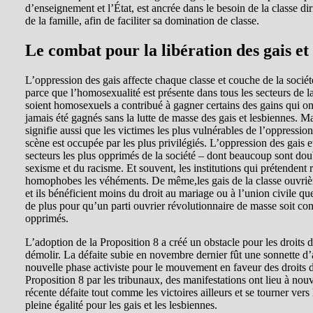
d’enseignement et l’État, est ancrée dans le besoin de la classe diri
de la famille, afin de faciliter sa domination de classe.
Le combat pour la libération des gais et
L’oppression des gais affecte chaque classe et couche de la société, 
parce que l’homosexualité est présente dans tous les secteurs de l
soient homosexuels a contribué à gagner certains des gains qui ont
jamais été gagnés sans la lutte de masse des gais et lesbiennes. M
signifie aussi que les victimes les plus vulnérables de l’oppressi
scène est occupée par les plus privilégiés. L’oppression des gais e
secteurs les plus opprimés de la société – dont beaucoup sont doub
sexisme et du racisme. Et souvent, les institutions qui prétendent 
homophobes les véhéments. De même,les gais de la classe ouvrière
et ils bénéficient moins du droit au mariage ou à l’union civile q
de plus pour qu’un parti ouvrier révolutionnaire de masse soit constr
opprimés.
L’adoption de la Proposition 8 a créé un obstacle pour les droit
démolir. La défaite subie en novembre dernier fût une sonnette d’
nouvelle phase activiste pour le mouvement en faveur des droits de
Proposition 8 par les tribunaux, des manifestations ont lieu à no
récente défaite tout comme les victoires ailleurs et se tourner vers
pleine égalité pour les gais et les lesbiennes.