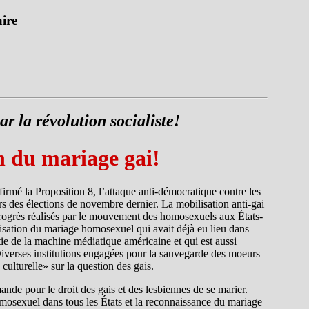
aire
ar la révolution socialiste!
on du mariage gai!
rmé la Proposition 8, l’attaque anti-démocratique contre les
ors des élections de novembre dernier. La mobilisation anti-gai
progrès réalisés par le mouvement des homosexuels aux États-
lisation du mariage homosexuel qui avait déjà eu lieu dans
tie de la machine médiatique américaine et qui est aussi
Diverses institutions engagées pour la sauvegarde des moeurs
culturelle» sur la question des gais.
nde pour le droit des gais et des lesbiennes de se marier.
mosexuel dans tous les États et la reconnaissance du mariage