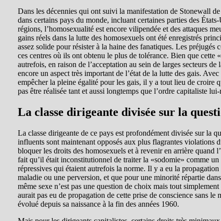
Dans les décennies qui ont suivi la manifestation de Stonewall de
dans certains pays du monde, incluant certaines parties des Éta
régions, l’homosexualité est encore vilipendée et des attaques meur
gains réels dans la lutte des homosexuels ont été enregistrés princ
assez solide pour résister à la haine des fanatiques. Les préjugés
ces centres où ils ont obtenu le plus de tolérance. Bien que cette «
autrefois, en raison de l’acceptation au sein de larges secteurs de 
encore un aspect très important de l’état de la lutte des gais. Avec
empêcher la pleine égalité pour les gais, il y a tout lieu de croire
pas être réalisée tant et aussi longtemps que l’ordre capitaliste lu
La classe dirigeante divisée sur la quest
La classe dirigeante de ce pays est profondément divisée sur la q
influents sont maintenant opposés aux plus flagrantes violations d
bloquer les droits des homosexuels et à revenir en arrière quand 
fait qu’il était inconstitutionnel de traiter la «sodomie» comme 
répressives qui étaient autrefois la norme. Il y a eu la propagatio
maladie ou une perversion, et que pour une minorité répartie dans t
même sexe n’est pas une question de choix mais tout simplement u
aurait pas eu de propagation de cette prise de conscience sans 
évolué depuis sa naissance à la fin des années 1960.
Mais pour les dirigeants capitalistes, certains droits très minimaux 