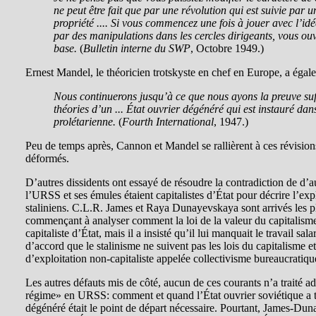
ne peut être fait que par une révolution qui est suivie pa
propriété .... Si vous commencez une fois à jouer avec l’idé
par des manipulations dans les cercles dirigeants, vous ouvr
base.
(
Bulletin interne du SWP
, Octobre 1949.)
Ernest Mandel, le théoricien trotskyste en chef en Europe, a égalem
Nous continuerons jusqu’à ce que nous ayons la preuve suf
théories d’un ... État ouvrier dégénéré qui est instauré dan
prolétarienne.
(
Fourth International
, 1947.)
Peu de temps après, Cannon et Mandel se rallièrent à ces révisions 
déformés.
D’autres dissidents ont essayé de résoudre la contradiction de d’a
l’URSS et ses émules étaient capitalistes d’État pour décrire l’expl
staliniens. C.L.R. James et Raya Dunayevskaya sont arrivés les 
commençant à analyser comment la loi de la valeur du capitalisme
capitaliste d’État, mais il a insisté qu’il lui manquait le travail sa
d’accord que le stalinisme ne suivent pas les lois du capitalisme e
d’exploitation non-capitaliste appelée collectivisme bureaucratiqu
Les autres défauts mis de côté, aucun de ces courants n’a traité
régime» en URSS: comment et quand l’État ouvrier soviétique a t-i
dégénéré était le point de départ nécessaire. Pourtant, James-Dun