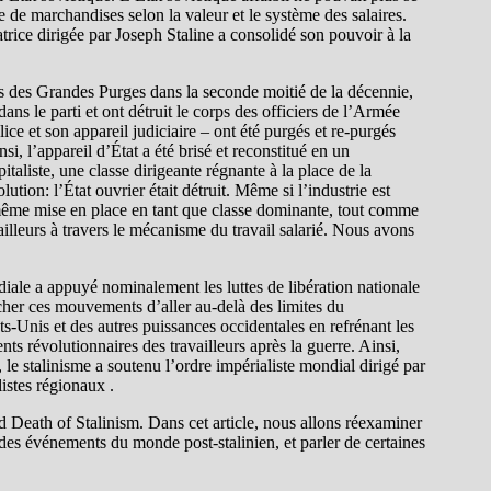
 de marchandises selon la valeur et le système des salaires.
rice dirigée par Joseph Staline a consolidé son pouvoir à la
s des Grandes Purges dans la seconde moitié de la décennie,
dans le parti et ont détruit le corps des officiers de l’Armée
ce et son appareil judiciaire – ont été purgés et re-purgés
i, l’appareil d’État a été brisé et reconstitué en un
taliste, une classe dirigeante régnante à la place de la
ution: l’État ouvrier était détruit. Même si l’industrie est
le-même mise en place en tant que classe dominante, tout comme
ravailleurs à travers le mécanisme du travail salarié. Nous avons
ale a appuyé nominalement les luttes de libération nationale
êcher ces mouvements d’aller au-delà des limites du
ats-Unis et des autres puissances occidentales en refrénant les
nts révolutionnaires des travailleurs après la guerre. Ainsi,
, le stalinisme a soutenu l’ordre impérialiste mondial dirigé par
listes régionaux .
nd Death of Stalinism. Dans cet article, nous allons réexaminer
 des événements du monde post-stalinien, et parler de certaines