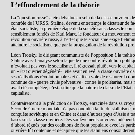
L’effondrement de la théorie
La “question russe” a été débattue au sein de la classe ouvrière de
contrôle de l’URSS. Staline, devenu entretemps le dictateur de fac
était socialiste, la première étape de la société sans classes le c
sensiblement fondés de Karl Marx, le fondateur du mouvement com
révolution ouvrière russe, à l’effet que le socialisme exige l’élimi
atteindre le socialisme que par la propagation de la révolution pr
Léon Trotsky, le dirigeant communiste de l’opposition à la trahiso
Staline avec l’analyse selon laquelle une contre-révolution politiqu
n’évoluait pas vers le socialisme, il régressait plutôt vers le cap
un «État ouvrier dégénéré»: elle avait enlevé la classe ouvrière d
ses réalisations révolutionnaires et était en voie de restaurer la d
continue de «guerre civile préventive» contre le prolétariat, mais 
avait été complétée, c’est-à-dire que la nature de classe de l’Éta
capitaliste.
Contrairement à la prédiction de Trotsky, enracinée dans sa croyanc
Seconde Guerre mondiale n’a pas conduit à la fin du stalinisme, m
conquête soviétique et en Chine et dans d’autres pays d’Asie à trav
basés sur la classe ouvrière. Des soulèvements ouvriers indépendan
d’abord régnés par des coalitions de front populaire avec les parti
ouvrière fût contenue et décapitée que les staliniens consolidèrent