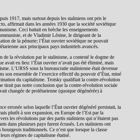
puis 1917, mais surtout depuis les staliniens ont pris le
to, affirmait dans les années 1930 que la société soviétique
ommunisme. Ceci battait en brèche les enseignements
muniste, et de Vladimir Lénine, le dirigeant de la
nation de la pénurie; l’État ouvrier soviétique ne pouvait
olétarienne aux principaux pays industriels avancés.
n de la révolution par le stalinisme, a contesté le dogme de
e avait eu lieu: l’État ouvrier n’avait pas été éliminé, mais
italisme. L’URSS sous la bureaucratie stalinienne était devenue
ans son ensemble de l’exercice effectif du pouvoir d’État, miné
omination du capitalisme. Trotsky qualifiait la contre-révolution
ne tirait pas notre conclusion que la contre-révolution sociale
t avait changée de prolétarienne (quoique dégénérée) à
e erronée selon laquelle l’État ouvrier dégénéré persistait, la
ais plutôt à son expansion, en Europe de l’Est par la
ers les révolutions par des partis staliniens qui n’étaient pas
ts dans plusieurs pays furent écrasés. Les staliniens ont
s bourgeois traditionnels. Ce n’est que lorsque la classe
 leurs régimes de capitalisme étatisé.