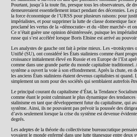
Pourtant, jusqu’à la toute fin, presque tous les observateurs, de d
demeureraient essentiellement intact pendant des décennies. Les 
la force économique de l’URSS pour plusieurs raisons: pour justif
impérialistes, et pour supprimer la lutte de classe domestique face 
proclamé les vertus de la «démocratie» et du «libre marché» et ont
Ce n’était guère une opinion désintéressée, puisque les impérialis
russe qui s’est accéléré lorsque Boris Eltsine est arrivé au pouvoir
Les analystes de gauche ont fait à peine mieux. Les «trotskystes 
Unifié (SU), ont considéré les États staliniens comme étant progres
croissance initialement élevé en Russie et en Europe de l’Est après
comme dans une grande partie du monde capitaliste traditionnel. Ain
système a ouvert la voie à son effondrement. Après la chute, en dé
les anciens États staliniens étaient devenus capitalistes ni quand
simplement un nom pour des sociétés qui semblaient autrefois être 
Le principal courant du capitalisme d’État, la Tendance Socialism
comme étant le point culminant le plus dynamique des tendances cen
stalinisme en tant que développement futur du capitalisme, qui a
système. Ainsi, ils ne pouvaient pas prévoir la poussée des dirigea
d’avis seulement lorsque la crise du système est devenue évidente,
degrés.
Les adeptes de la théorie du collectivisme bureaucratique pensaient
voyaient le monde enfermé dans une lutte titanesque entre deux s