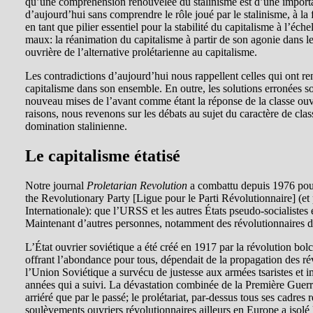
qu’une compréhension renouvelée du stalinisme est d’une importa
d’aujourd’hui sans comprendre le rôle joué par le stalinisme, à la 
en tant que pilier essentiel pour la stabilité du capitalisme à l’éc
maux: la réanimation du capitalisme à partir de son agonie dans le
ouvrière de l’alternative prolétarienne au capitalisme.
Les contradictions d’aujourd’hui nous rappellent celles qui ont renv
capitalisme dans son ensemble. En outre, les solutions erronées so
nouveau mises de l’avant comme étant la réponse de la classe ouvri
raisons, nous revenons sur les débats au sujet du caractère de clas
domination stalinienne.
Le capitalisme étatisé
Notre journal
Proletarian Revolution
a combattu depuis 1976 pour
the Revolutionary Party [Ligue pour le Parti Révolutionnaire] (e
Internationale): que l’URSS et les autres États pseudo-socialistes
Maintenant d’autres personnes, notamment des révolutionnaires d
L’État ouvrier soviétique a été créé en 1917 par la révolution bol
offrant l’abondance pour tous, dépendait de la propagation des ré
l’Union Soviétique a survécu de justesse aux armées tsaristes et imp
années qui a suivi. La dévastation combinée de la Première Guerre 
arriéré que par le passé; le prolétariat, par-dessus tous ses cadres 
soulèvements ouvriers révolutionnaires ailleurs en Europe a isolé l