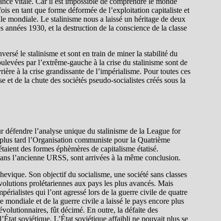
nce vitale. Car il est impossible de comprendre le monde
fois en tant que forme déformée de l’exploitation capitaliste et
helle mondiale. Le stalinisme nous a laissé un héritage de deux
s années 1930, et la destruction de la conscience de la classe
ersé le stalinisme et sont en train de miner la stabilité du
ulevées par l’extrême-gauche à la crise du stalinisme sont de
ère à la crise grandissante de l’impérialisme. Pour toutes ces
se et de la chute des sociétés pseudo-socialistes créés sous la
 défendre l’analyse unique du stalinisme de la League for
t plus tard l’Organisation communiste pour la Quatrième
 étaient des formes éphèmères de capitalisme étatisé.
ans l’ancienne URSS, sont arrivées à la même conclusion.
chevique. Son objectif du socialisme, une société sans classes
volutions prolétariennes aux pays les plus avancés. Mais
érialistes qui l’ont agressé lors de la guerre civile de quatre
mondiale et de la guerre civile a laissé le pays encore plus
révolutionnaires, fût décimé. En outre, la défaite des
’État soviétique. L’État soviétique affaibli ne pouvait plus se