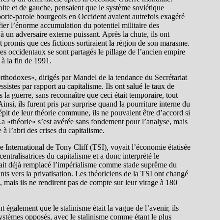
roite et de gauche, pensaient que le système soviétique
porte-parole bourgeois en Occident avaient autrefois exagéré
ier l’énorme accumulation du potentiel militaire des
à un adversaire externe puissant. Après la chute, ils ont
 promis que ces fictions sortiraient la région de son marasme.
tes occidentaux se sont partagés le pillage de l’ancien empire
 à la fin de 1991.
orthodoxes», dirigés par Mandel de la tendance du Secrétariat
sistes par rapport au capitalisme. Ils ont salué le taux de
 la guerre, sans reconnaître que ceci était temporaire, tout
si, ils furent pris par surprise quand la pourriture interne du
pit de leur théorie commune, ils ne pouvaient être d’accord si
. La «théorie» s’est avérée sans fondement pour l’analyse, mais
à l’abri des crises du capitalisme.
e International de Tony Cliff (TSI), voyait l’économie étatisée
tralisatrices du capitalisme et a donc interprété le
vait déjà remplacé l’impérialisme comme stade suprême du
nts vers la privatisation. Les théoriciens de la TSI ont changé
 mais ils ne rendirent pas de compte sur leur virage à 180
 également que le stalinisme était la vague de l’avenir, ils
ystèmes opposés, avec le stalinisme comme étant le plus