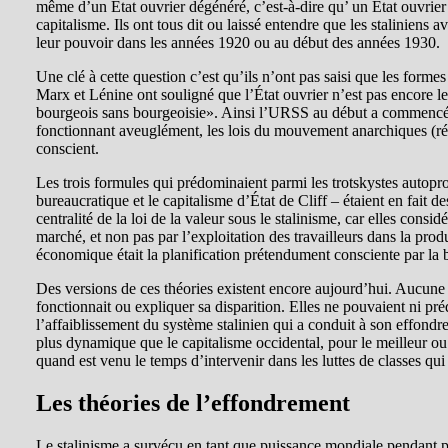
même d’un État ouvrier dégénéré, c’est-à-dire qu’ un État ouvrier p
capitalisme. Ils ont tous dit ou laissé entendre que les staliniens 
leur pouvoir dans les années 1920 ou au début des années 1930.
Une clé à cette question c’est qu’ils n’ont pas saisi que les formes 
Marx et Lénine ont souligné que l’État ouvrier n’est pas encore le s
bourgeois sans bourgeoisie». Ainsi l’URSS au début a commencé 
fonctionnant aveuglément, les lois du mouvement anarchiques (résu
conscient.
Les trois formules qui prédominaient parmi les trotskystes autopro
bureaucratique et le capitalisme d’État de Cliff – étaient en fait 
centralité de la loi de la valeur sous le stalinisme, car elles consi
marché, et non pas par l’exploitation des travailleurs dans la produ
économique était la planification prétendument consciente par la 
Des versions de ces théories existent encore aujourd’hui. Aucune
fonctionnait ou expliquer sa disparition. Elles ne pouvaient ni pr
l’affaiblissement du système stalinien qui a conduit à son effondre
plus dynamique que le capitalisme occidental, pour le meilleur ou p
quand est venu le temps d’intervenir dans les luttes de classes qui 
Les théories de l’effondrement
Le stalinisme a survécu en tant que puissance mondiale pendant 