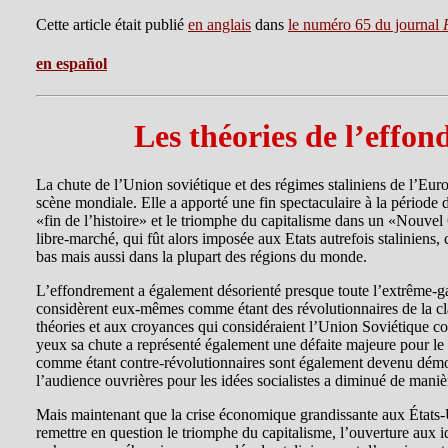
Cette article était publié
en anglais
dans
le numéro 65 du journal
en español
Les théories de l’effo
La chute de l’Union soviétique et des régimes staliniens de l’Euro
scène mondiale. Elle a apporté une fin spectaculaire à la période 
«fin de l’histoire» et le triomphe du capitalisme dans un «Nouvel 
libre-marché, qui fût alors imposée aux Etats autrefois staliniens
bas mais aussi dans la plupart des régions du monde.
L’effondrement a également désorienté presque toute l’extrême-gauc
considèrent eux-mêmes comme étant des révolutionnaires de la cl
théories et aux croyances qui considéraient l’Union Soviétique co
yeux sa chute a représenté également une défaite majeure pour le 
comme étant contre-révolutionnaires sont également devenu démora
l’audience ouvrières pour les idées socialistes a diminué de manièr
Mais maintenant que la crise économique grandissante aux États-Un
remettre en question le triomphe du capitalisme, l’ouverture aux idé