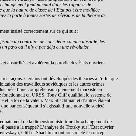
r un changement fondamental dans les rapports de
e que la nature de classe de l’Etat peut être modifiée
ez la porte à toutes sortes de révisions de la théorie de
ent insisté correctement sur ce qui suit :
fisante du contraire, de considérer comme absurde, les
s un pays où il n’y a pas déjà eu une révolution
et absurdités et avalèrent la parodie des États ouvriers
utres façons. Certains ont développés des théories à l’effet que
oitation des travailleurs soviétiques et les autres crimes
plus près d’une compréhension pleinement marxiste en
 fonctionnait en URSS. Tony Cliff qualifiait le système de
larié et la loi de la valeur. Max Shachtman et d’autres étaient
t que par conséquent il s’agissait d’une nouvelle société
e.
 adéquatement de la dimension historique du «changement de
l passé à la trappe? L’analyse de Trotsky sur l’État ouvrier
ayevskaya, Cliff et Shachtman ont tous rejeté le concept