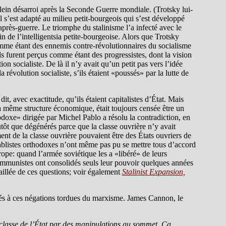
lein désarroi après la Seconde Guerre mondiale. (Trotsky lui-
 Il s’est adapté au milieu petit-bourgeois qui s’est développé
près-guerre. Le triomphe du stalinisme l’a infecté avec le
n de l’intelligentsia petite-bourgeoise. Alors que Trotsky
comme étant des ennemis contre-révolutionnaires du socialisme
ls furent perçus comme étant des progressistes, dont la vision
n socialiste. De là il n’y avait qu’un petit pas vers l’idée
a révolution socialiste, s’ils étaient «poussés» par la lutte de
t, avec exactitude, qu’ils étaient capitalistes d’État. Mais
a même structure économique, était toujours censée être un
thodoxe» dirigée par Michel Pablo a résolu la contradiction, en
tôt que dégénérés parce que la classe ouvrière n’y avait
nt de la classe ouvrière pouvaient être des États ouvriers de
ablistes orthodoxes n’ont même pas pu se mettre tous d’accord
ope: quand l’armée soviétique les a «libéré» de leurs
ommunistes ont consolidés seuls leur pouvoir quelques années
taillée de ces questions; voir également
Stalinist Expansion,
osés à ces négations tordues du marxisme. James Cannon, le
 classe de l’État par des manipulations au sommet. Ça