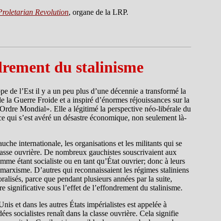
Proletarian Revolution
, organe de la LRP.
ndrement du stalinisme
pe de l’Est il y a un peu plus d’une décennie a transformé la
de la Guerre Froide et a inspiré d’énormes réjouissances sur la
Ordre Mondial». Elle a légitimé la perspective néo-libérale du
, ce qui s’est avéré un désastre économique, non seulement là-
he internationale, les organisations et les militants qui se
asse ouvrière. De nombreux gauchistes souscrivaient aux
mme étant socialiste ou en tant qu’État ouvrier; donc à leurs
marxisme. D’autres qui reconnaissaient les régimes staliniens
lisés, parce que pendant plusieurs années par la suite,
e significative sous l’effet de l’effondrement du stalinisme.
is et dans les autres États impérialistes est appelée à
es socialistes renaît dans la classe ouvrière. Cela signifie