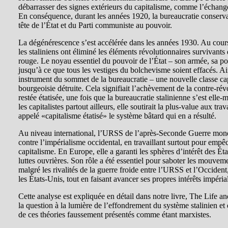
débarrasser des signes extérieurs du capitalisme, comme l’échange
En conséquence, durant les années 1920, la bureaucratie conservat
tête de l’État et du Parti communiste au pouvoir.
La dégénérescence s’est accélérée dans les années 1930. Au cour
les staliniens ont éliminé les éléments révolutionnaires survivants 
rouge. Le noyau essentiel du pouvoir de l’État – son armée, sa poli
jusqu’à ce que tous les vestiges du bolchevisme soient effacés. Ains
instrument du sommet de la bureaucratie – une nouvelle classe capi
bourgeoisie détruite. Cela signifiait l’achèvement de la contre-révol
restée étatisée, une fois que la bureaucratie stalinienne s’est el
les capitalistes partout ailleurs, elle soutirait la plus-value aux t
appelé «capitalisme étatisé» le système bâtard qui en a résulté.
Au niveau international, l’URSS de l’après-Seconde Guerre mondi
contre l’impérialisme occidental, en travaillant surtout pour emp
capitalisme. En Europe, elle a garanti les sphères d’intérêt des Ét
luttes ouvrières. Son rôle a été essentiel pour saboter les mouveme
malgré les rivalités de la guerre froide entre l’URSS et l’Occident
les États-Unis, tout en faisant avancer ses propres intérêts impéria
Cette analyse est expliquée en détail dans notre livre, The Life a
la question à la lumière de l’effondrement du système stalinien et
de ces théories faussement présentés comme étant marxistes.