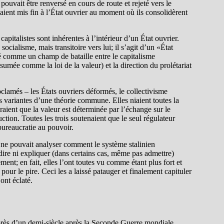
ouvait être renversé en cours de route et rejeté vers le
avaient mis fin à l’État ouvrier au moment où ils consolidèrent
capitalistes sont inhérentes à l’intérieur d’un État ouvrier.
ocialisme, mais transitoire vers lui; il s’agit d’un «État
comme un champ de bataille entre le capitalisme
mée comme la loi de la valeur) et la direction du prolétariat
clamés – les États ouvriers déformés, le collectivisme
des variantes d’une théorie commune. Elles niaient toutes la
déraient que la valeur est déterminée par l’échange sur le
ction. Toutes les trois soutenaient que le seul régulateur
bureaucratie au pouvoir.
 ne pouvait analyser comment le système stalinien
édire ni expliquer (dans certains cas, même pas admettre)
ment; en fait, elles l’ont toutes vu comme étant plus fort et
our le pire. Ceci les a laissé patauger et finalement capituler
ont éclaté.
près d’un demi-siècle après la Seconde Guerre mondiale.