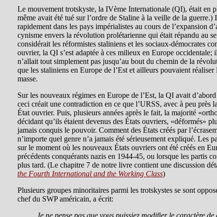
Le mouvement trotskyste, la IVème Internationale (QI), était en p
même avait été tué sur l’ordre de Staline à la veille de la guerre.)
rapidement dans les pays impérialistes au cours de l’expansion d’a
cynisme envers la révolution prolétarienne qui était répandu au sei
considérait les réformistes staliniens et les sociaux-démocrates 
ouvrier, la QI s’est adaptée à ces milieux en Europe occidentale; i
n’allait tout simplement pas jusqu’au bout du chemin de la révolutio
que les staliniens en Europe de l’Est et ailleurs pouvaient réaliser l
masse.
Sur les nouveaux régimes en Europe de l’Est, la QI avait d’abord di
ceci créait une contradiction en ce que l’URSS, avec à peu près l
État ouvrier. Puis, plusieurs années après le fait, la majorité «or
décidant qu’ils étaient devenus des États ouvriers, «déformés» plu
jamais conquis le pouvoir. Comment des États créés par l’écraseme
n’importe quel genre n’a jamais été sérieusement expliqué. Les p
sur le moment où les nouveaux États ouvriers ont été créés en Eur
précédents conquérants nazis en 1944-45, ou lorsque les partis c
plus tard. (Le chapitre 7 de notre livre contient une discussion dé
the Fourth International and the Working Class
)
Plusieurs groupes minoritaires parmi les trotskystes se sont opp
chef du SWP américain, a écrit:
Je ne pense pas que vous puissiez modifier le caractère de