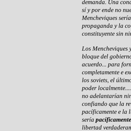
demanda. Una condi
sí y por ende no nu
Mencheviques sería 
propaganda y la co
constituyente sin ni
Los Mencheviques y
bloque del gobierno
acuerdo... para fo
completamente e ex
los soviets, el últ
poder localmente...
no adelantarían ni
confiando que la r
pacíficamente e la l
sería
pacíficament
libertad verdaderam