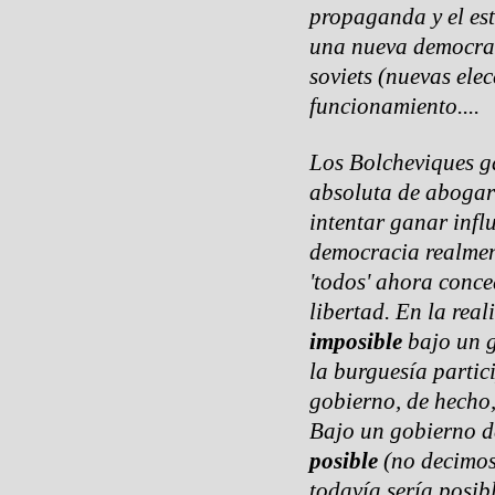
propaganda y el es
una nueva democrac
soviets (nuevas elec
funcionamiento....
Los Bolcheviques g
absoluta de abogar 
intentar ganar infl
democracia realmen
'todos' ahora conce
libertad. En la real
imposible
bajo un g
la burguesía partic
gobierno, de hecho,
Bajo un gobierno de 
posible
(no decimos 
todavía sería posib